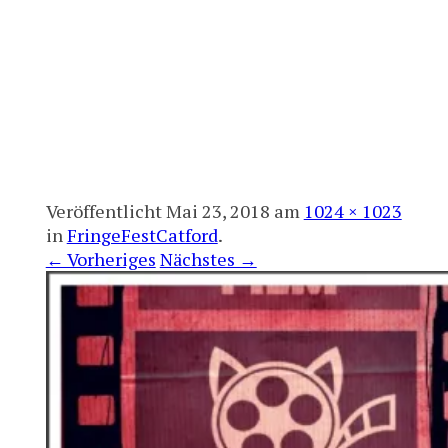
Charity working in West-Africa and
Alanouwaly Salifou Sylla
Europe in cultural exchange and
Foundation
help
Veröffentlicht
Mai 23, 2018
am
1024 × 1023
in
FringeFestCatford
.
← Vorheriges
Nächstes →